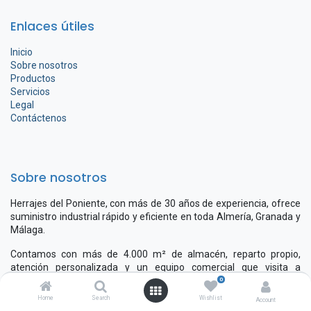
Enlaces útiles
Inicio
Sobre nosotros
Productos
Servicios
Legal
Contáctenos
Sobre nosotros
Herrajes del Poniente, con más de 30 años de experiencia, ofrece
suministro industrial rápido y eficiente en toda Almería, Granada y
Málaga.
Contamos con más de 4.000 m² de almacén, reparto propio,
atención personalizada y un equipo comercial que visita a
nuestros clientes para ofrecer asesoramiento y calidad.
0
Home
Search
Wishlist
Account