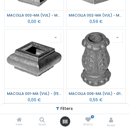
MACOLLA 003-MA (VUL) - MA-002 (FERR) CUADRADO # CENTRAL GRANDE
MACOLLA 002-MA (VUL) - MA-003 (FERR) CUADRADO # BASE
0,00
€
0,59
€
MACOLLA 001-MA (VUL) - (FERR) NUDILLO CUADRADO #
MACOLLA 006-MA (VUL) - Ø16 (FERR) BASE
0,00
€
0,55
€
Filters
0
Home
Search
Wishlist
Account