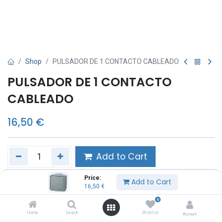
Shop
PULSADOR DE 1 CONTACTO CABLEADO
PULSADOR DE 1 CONTACTO
CABLEADO
16,50
€
Add to Cart
Price:
Añadir a lista de deseos
Add to Cart
16,50
€
0
Share :
Home
Search
Wishlist
Account