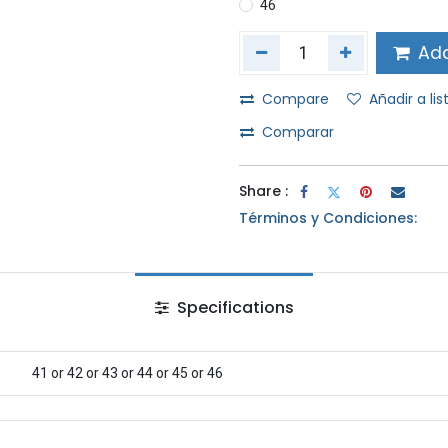
46
Add
Compare
Añadir a li
Comparar
Share :
Términos y Condiciones:
Specifications
41
or
42
or
43
or
44
or
45
or
46