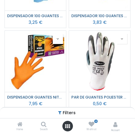
DISPENSADOR 100 GUANTES NITRILO AZUL SIN POLVO ALIMENTARIO 3.5 GRS LUNA
DISPENSADOR 100 GUANTES LATEX SIN POLVO LUNA
3,25
€
3,83
€
DISPENSADOR GUANTES NITRILO DIAMANTADO NARANJA ALIMENTARIO 7 MICRAS MG
PAR DE GUANTES POLIESTER BLANCO NITRILO GRIS FRAST
7,95
€
0,50
€
Filters
0
Home
Search
Wishlist
Account